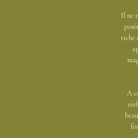
Il ne 
posés
riche 
a
mag
A c
rée
beau
fo