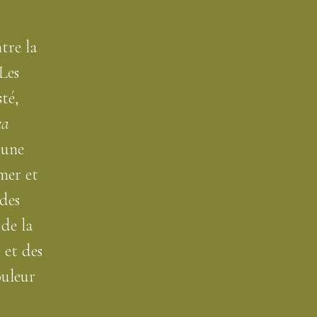
tre la
 Les
sté,
ea
é une
mer et
 des
de la
 et des
ouleur