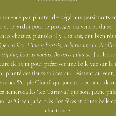
commencé par planter des végétaux persistants en
 et le jardin pour le protéger du vent et du sel.
ntes choisies, plantées il y a 12 ans, ont bien rési
uercus ilex
,
Pinus sylvestris
,
Arbutus unedo
,
Phyllir
stifolia
,
Laurus nobilis
,
Berberis julianae
. J’ai laiss
ture de 15 m pour préserver une belle vue sur la 
 ai planté des fleurs solides qui résistent au vent,
anthes ‘Purple Cloud’ qui jouent avec la couleur 
es hémérocalles ‘Ice Carnival’ qui sont jaune pâle
ofias ‘Green Jade’ très florifères et d’une belle c
chartreuse.