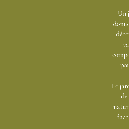
Un j
donne
déco
va
compor
pou
Le jar
de 
nature
face