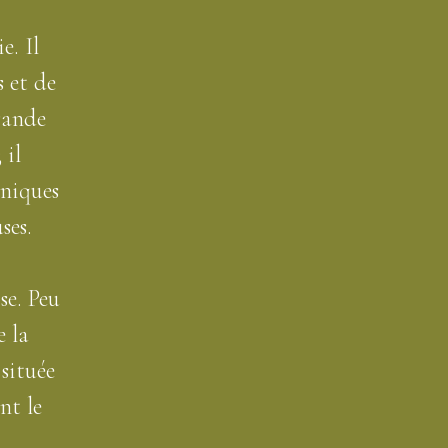
e. Il
 et de
rande
 il
aniques
ses.
se. Peu
e la
 située
nt le