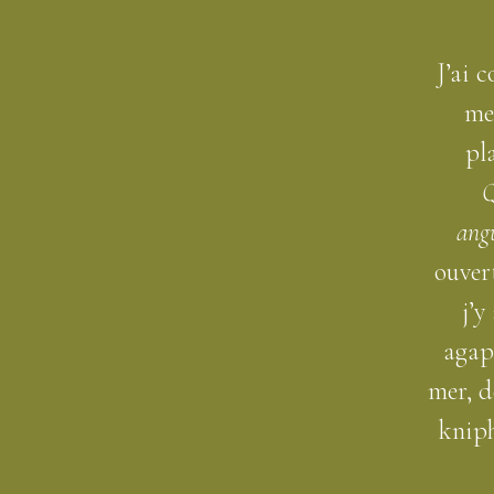
J’ai 
mer
pla
Q
angu
ouver
j’y
agap
mer, d
kniph