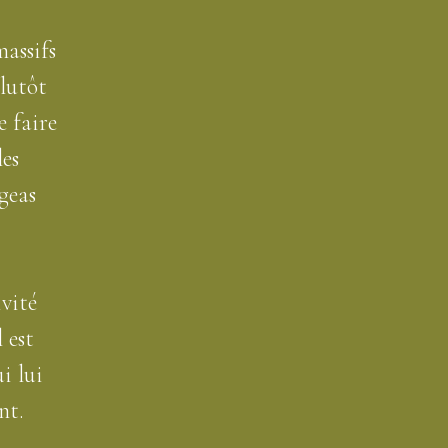
massifs
plutôt
e faire
es
geas
vité
 est
i lui
nt.